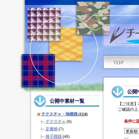
公開
公開中素材一覧
【ご注意】
ご確認の上
テクスチャ・地模様
(114)
条件に
テクスチャ
(9)
定番柄
(7)
格子模様
(48)